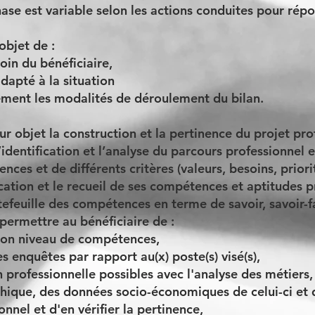
se est variable selon les actions conduites pour rép
objet de :
oin du bénéficiaire,
adapté à la situation
tement les modalités de déroulement du bilan.
r objet la construction et la pertinence du projet pro
l’identification et l’analyse du parcours professionnel 
nces et de différents critères (valeurs, besoins, prior
cation et le recueil de ses compétences et aptitudes p
tefeuille des compétences en terme de savoir, savoir-fa
permettre au bénéficiaire de :
 son niveau de compétences,
es enquêtes par rapport au(x) poste(s) visé(s),
n professionnelle possibles avec l'analyse des métiers
hique, des données socio-économiques de celui-ci et
onnel et d'en vérifier la pertinence,