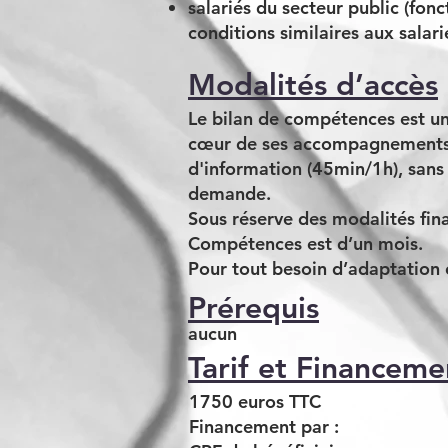
salariés du secteur public (fonc
conditions similaires aux salari
Modalités d’accès
Le bilan de compétences est un
cœur de ses accompagnements, à
d'information (45min/1h), sans 
demande.
Sous réserve des modalités fina
Compétences est d’un mois.
Pour tout besoin d’adaptation 
Prérequis
aucun
Tarif et Financeme
1750 euros TTC
Financement par :