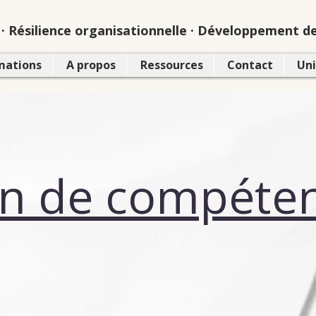
· Résilience organisationnelle · Développement d
mations
A propos
Ressources
Contact
Uni
an de compéte