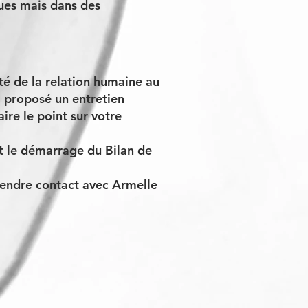
iques mais dans des
é de la relation humaine au
a proposé un entretien
ire le point sur votre
et le démarrage du Bilan de
rendre contact avec Armelle