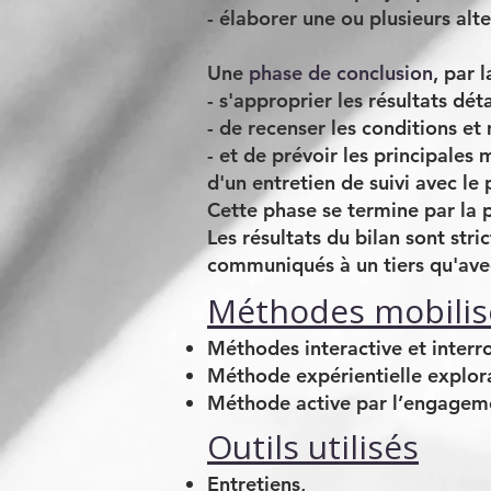
- élaborer une ou plusieurs alt
Une
phase de conclusion
,
par l
- s'approprier les résultats dét
- de recenser les conditions et
- et de prévoir les principales 
d'un entretien de suivi avec le 
Cette phase se termine par la p
Les résultats du bilan sont stri
communiqués à un tiers qu'ave
Méthodes mobilis
Méthodes interactive et interro
Méthode expérientielle explorat
Méthode active par l’engagemen
Outils utilisés
Entretiens,