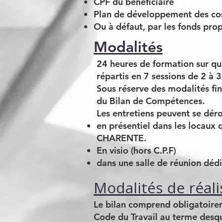
CPF du bénéficiaire
Plan de développement des com
Ou à défaut, par les fonds pro
Modalités
24 heures de formation sur qua
répartis en 7 sessions de 2 à 
Sous réserve des modalités fin
du Bilan de Compétences.
Les entretiens peuvent se déro
en présentiel dans les loc
CHARENTE.
En visio (hors C.P.F)
dans une salle de réunion dédié
Modalités de réali
Le bilan comprend obligatoirem
Code du Travail au terme desque