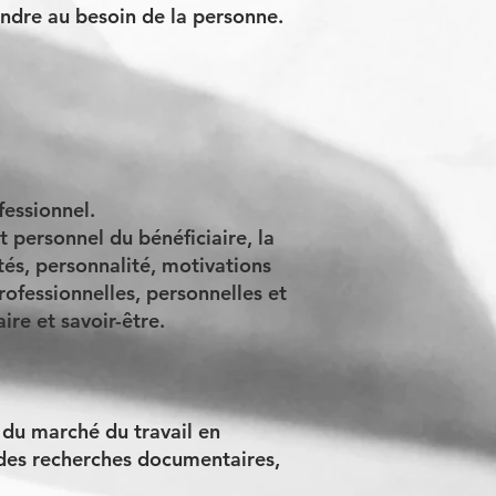
ondre au besoin de la personne.
fessionnel.
et personnel du bénéficiaire, la
ités, personnalité, motivations
rofessionnelles, personnelles et
ire et savoir-être.
, du marché du travail en
 des recherches documentaires,