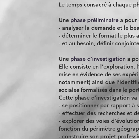
Le temps consacré à chaque pha
Une
phase préliminaire
a pour 
- analyser la demande et le bes
- déterminer le format le plus 
- et au besoin, définir conjoin
Une
phase d'investigation
a pou
Elle consiste en l’exploration, 
mise en évidence de ses expérie
notamment) ainsi que l’identifi
sociales formalisés dans le por
Cette phase d’investigation va 
- se positionner par rapport à
- effectuer des recherches et d
- explorer des voies d'évolutio
fonction du périmètre géograp
- construire son projet professi